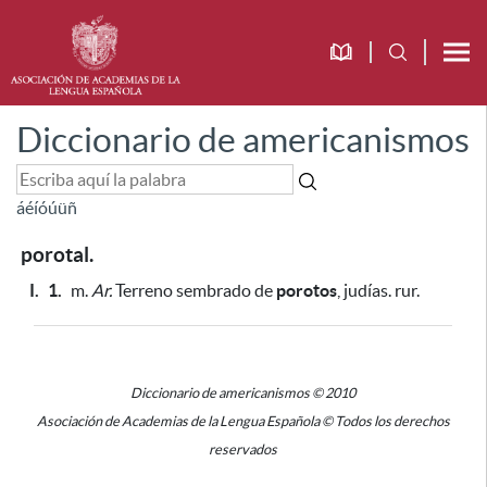
Diccionario de americanismos
á
é
í
ó
ú
ü
ñ
porotal.
I.
1.
m.
Ar.
Terreno sembrado de
porotos
, judías. rur.
Diccionario de americanismos © 2010
Asociación de Academias de la Lengua Española © Todos los derechos
reservados