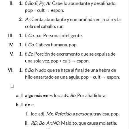
II.
1.
f.
Bo:E
,
Py
,
Ar.
Cabello abundante y desaliñado.
pop + cult → espon.
2.
Ar.
Cerda abundante y enmarañada en la crin y la
cola del caballo. rur.
III.
1.
f.
Co.
p.u. Persona inteligente.
IV.
1.
f.
Co.
Cabeza humana. pop.
V.
1.
f.
Ec.
Porción de excremento que se expulsa de
una sola vez. pop + cult → espon.
VI.
1.
f.
Bo.
Nudo que se hace al final de una hebra de
hilo ensartado en una aguja. pop + cult → espon.
□
a. ǁ
algo más en
~
.
loc. adv.
Bo.
Por añadidura.
b. ǁ
de
~
.
i.
loc. adj.
Mx.
Referido a persona
, traviesa. pop.
ii.
RD
,
Bo
,
Ar:NO.
Maldito, que causa molestia.