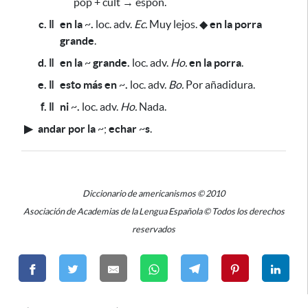
pop + cult → espon.
c. ǁ
en la
~
.
loc. adv.
Ec.
Muy lejos.
◆
en la porra
grande
.
d. ǁ
en la
~
grande.
loc. adv.
Ho.
en la porra
.
e. ǁ
esto más en
~
.
loc. adv.
Bo.
Por añadidura.
f. ǁ
ni
~
.
loc. adv.
Ho.
Nada.
▶
andar por la
~
;
echar
~
s
.
Diccionario de americanismos © 2010
Asociación de Academias de la Lengua Española © Todos los derechos
reservados