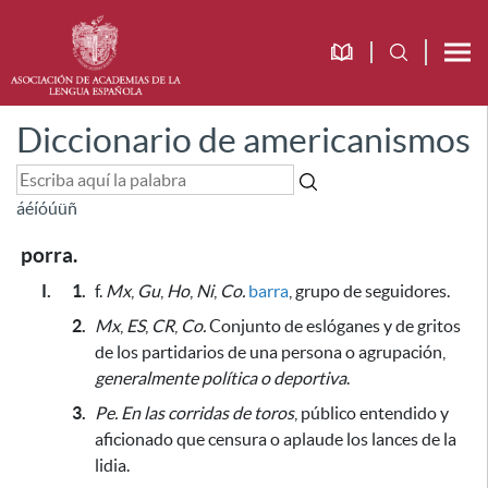
Diccionario de americanismos
á
é
í
ó
ú
ü
ñ
porra.
I.
1.
f.
Mx
,
Gu
,
Ho
,
Ni
,
Co.
barra
, grupo de seguidores.
2.
Mx
,
ES
,
CR
,
Co.
Conjunto de eslóganes y de gritos
de los partidarios de una persona o agrupación,
generalmente política o deportiva
.
3.
Pe.
En las corridas de toros
, público entendido y
aficionado que censura o aplaude los lances de la
lidia.