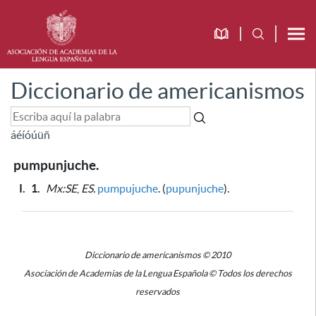
Diccionario de americanismos
á
é
í
ó
ú
ü
ñ
pumpunjuche.
I.
1.
Mx:SE
,
ES.
pumpujuche
. (
pupunjuche
).
Diccionario de americanismos © 2010
Asociación de Academias de la Lengua Española © Todos los derechos
reservados