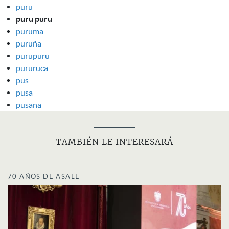
puru
puru puru
puruma
puruña
purupuru
pururuca
pus
pusa
pusana
TAMBIÉN LE INTERESARÁ
70 AÑOS DE ASALE