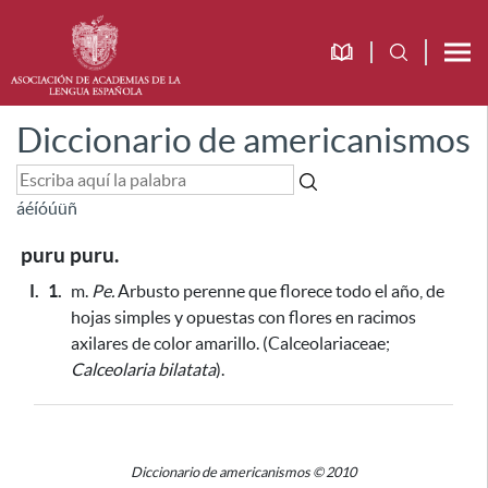
Diccionario de americanismos
á
é
í
ó
ú
ü
ñ
puru puru.
I.
1.
m.
Pe.
Arbusto perenne que florece todo el año, de
hojas simples y opuestas con flores en racimos
axilares de color amarillo. (Calceolariaceae;
Calceolaria bilatata
).
Diccionario de americanismos © 2010