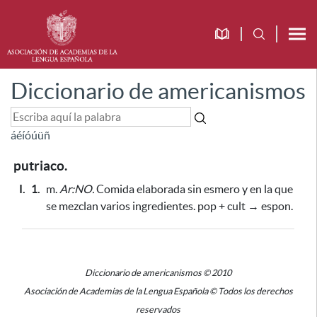
Diccionario de americanismos
á
é
í
ó
ú
ü
ñ
putriaco.
I.
1.
m.
Ar:NO.
Comida elaborada sin esmero y en la que
se mezclan varios ingredientes. pop + cult → espon.
Diccionario de americanismos © 2010
Asociación de Academias de la Lengua Española © Todos los derechos
reservados