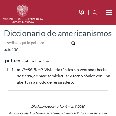
Diccionario de americanismos
á
é
í
ó
ú
ü
ñ
putuco.
(Del
quech.
putuku
).
I.
1.
m.
Pe:SE
,
Bo:O.
Vivienda rústica sin ventanas hecha
de tierra, de base semicircular y techo cónico con una
abertura a modo de respiradero.
Diccionario de americanismos © 2010
Asociación de Academias de la Lengua Española © Todos los derechos