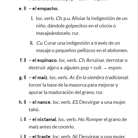
e. ǁ
~
el empacho.
i.
loc. verb.
Ch.
p.u. Aliviar la indigestión de un
niño,
dándole golpecitos en el cóccix o
masajeándoselo
. rur.
ii.
Cu.
Curar una indigestión a través de un
masaje o pequeños pellizcos en el abdomen.
f. ǁ
~
el espinazo.
loc. verb.
Ch.
Arruinar, derrotar o
destruir
algo
o a
alguien
. pop + cult → espon.
g. ǁ
~
el maíz.
loc. verb.
Ar.
En la siembra tradicional
,
torcer la base de la mazorca
para mejorar y
apurar la maduración del grano.
rur.
h. ǁ
~
el nance.
loc. verb.
ES.
Desvirgar a una mujer.
tabú.
i. ǁ
~
el nixtamal.
loc. verb.
Ho.
Romper el grano de
maíz antes de cocerlo.
j. ǁ
~
el traste.
loc. verb.
Ni.
Desvirgar a una mujer.