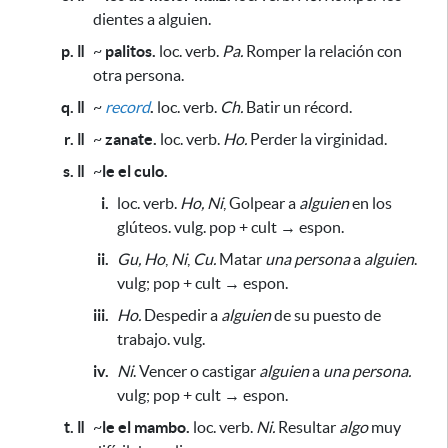
dientes a alguien.
p. ǁ
~
palitos.
loc. verb.
Pa.
Romper la relación con
otra persona.
q. ǁ
~
record
.
loc. verb.
Ch.
Batir un récord.
r. ǁ
~
zanate.
loc. verb.
Ho.
Perder la virginidad.
s. ǁ
~
le el culo.
i.
loc. verb.
Ho, Ni
, Golpear a
alguien
en los
glúteos. vulg. pop + cult → espon.
ii.
Gu,
Ho
,
Ni
,
Cu.
Matar
una persona
a
alguien
.
vulg; pop + cult → espon.
iii.
Ho.
Despedir a
alguien
de su puesto de
trabajo
. vulg.
iv.
Ni
. Vencer o castigar
alguien
a
una persona.
vulg; pop + cult → espon.
t. ǁ
~
le el mambo.
loc. verb.
Ni.
Resultar
algo
muy