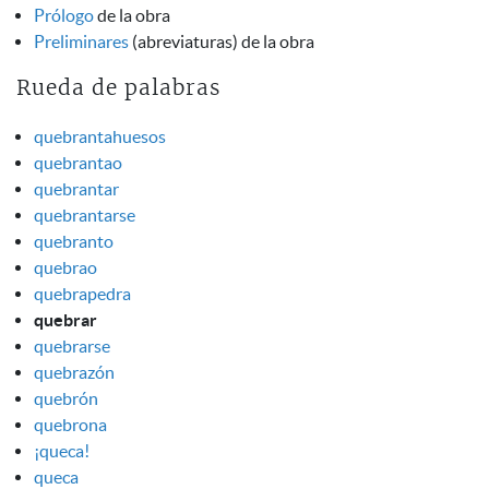
Prólogo
de la obra
Preliminares
(abreviaturas) de la obra
Rueda de palabras
quebrantahuesos
quebrantao
quebrantar
quebrantarse
quebranto
quebrao
quebrapedra
quebrar
quebrarse
quebrazón
quebrón
quebrona
¡queca!
queca