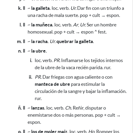
k. ǁ
~
la galleta.
loc. verb.
Ur.
Dar fin con un triunfo a
una racha de mala suerte. pop + cult → espon.
l. ǁ
~
la muñeca.
loc. verb.
Ar
,
Ur.
Ser un hombre
homosexual. pop + cult → espon ^ fest.
m. ǁ
~
la racha.
Ur.
quebrar la galleta
.
n. ǁ
~
la ubre.
i.
loc. verb.
PR.
Inflamarse los tejidos internos
de la ubre de la vaca recién parida. rur.
ii.
PR.
Dar friegas con agua caliente o con
manteca de ubre
para estimular la
circulación de la sangre y bajar la inflamación
.
rur.
ñ. ǁ
~
lanzas.
loc. verb.
Ch.
Reñir, disputar o
enemistarse dos o más personas. pop + cult →
espon.
o. ǁ
~
los de moler maíz.
loc. verb.
Ho.
Romper los