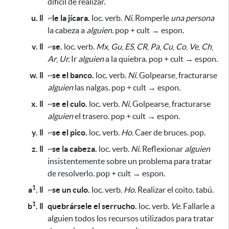
difícil de realizar.
u. ǁ
~
le la jícara.
loc. verb.
Ni.
Romperle
una persona
la cabeza a
alguien
. pop + cult → espon.
v. ǁ
~
se.
loc. verb.
Mx
,
Gu
,
ES
,
CR
,
Pa
,
Cu
,
Co
,
Ve
,
Ch
,
Ar
,
Ur.
Ir
alguien
a la quiebra. pop + cult → espon.
w. ǁ
~
se el banco.
loc. verb.
Ni.
Golpearse, fracturarse
alguien
las nalgas. pop + cult → espon.
x. ǁ
~
se el culo.
loc. verb.
Ni.
Golpearse, fracturarse
alguien
el trasero. pop + cult → espon.
y. ǁ
~
se el pico.
loc. verb.
Ho.
Caer de bruces. pop.
z. ǁ
~
se la cabeza.
loc. verb.
Ni.
Reflexionar
alguien
insistentemente sobre un problema
para tratar
de resolverlo.
pop + cult → espon.
1
a
. ǁ
~
se un culo.
loc. verb.
Ho.
Realizar el coito. tabú.
1
b
. ǁ
quebrársele el serrucho.
loc. verb.
Ve.
Fallarle a
alguien todos los recursos
utilizados para tratar