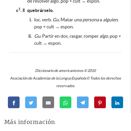
de resolver algo.
pop + cult → espon.
1
c
. ǁ
quebrárselo.
i.
loc. verb.
Gu.
Matar
una persona
a
alguien
.
pop + cult → espon.
ii.
Gu.
Partir en dos, rasgar, romper
algo
. pop +
cult → espon.
Diccionario de americanismos © 2010
Asociación de Academias de la Lengua Española © Todos los derechos
reservados
Más información