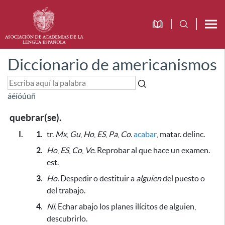
Diccionario de americanismos
á
é
í
ó
ú
ü
ñ
quebrar(se).
I.
1.
tr.
Mx
,
Gu
,
Ho
,
ES
,
Pa
,
Co.
acabar
, matar. delinc.
2.
Ho
,
ES
,
Co
,
Ve.
Reprobar al que hace un examen.
est.
3.
Ho.
Despedir o destituir a
alguien
del puesto o
del trabajo.
4.
Ni.
Echar abajo los planes ilícitos de alguien,
descubrirlo.