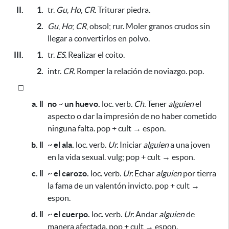
II.
1.
tr.
Gu
,
Ho
,
CR.
Triturar piedra.
2.
Gu
,
Ho
;
CR
, obsol; rur. Moler granos crudos sin
llegar a convertirlos en polvo.
III.
1.
tr.
ES.
Realizar el coito.
2.
intr.
CR.
Romper la relación de noviazgo. pop.
□
a. ǁ
no
~
un huevo.
loc. verb.
Ch.
Tener
alguien
el
aspecto o dar la impresión de no haber cometido
ninguna falta. pop + cult → espon.
b. ǁ
~
el ala.
loc. verb.
Ur.
Iniciar
alguien
a una joven
en la vida sexual. vulg; pop + cult → espon.
c. ǁ
~
el carozo.
loc. verb.
Ur.
Echar
alguien
por tierra
la fama de un valentón invicto. pop + cult →
espon.
d. ǁ
~
el cuerpo.
loc. verb.
Ur.
Andar
alguien
de
manera afectada. pop + cult → espon.