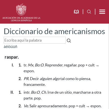
Diccionario de americanismos
á
é
í
ó
ú
ü
ñ
raspar.
I.
1.
tr.
Mx
,
Bo:O.
Reprender, regañar. pop + cult →
espon.
2.
PR.
Decir
alguien
algo
tal como lo piensa,
francamente.
II.
1.
intr.
Bo:O
,
Ch.
Irse de un sitio, marcharse a otra
parte. pop.
2.
Ve.
Salir apresuradamente. pop + cult → espon.