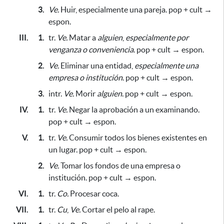
3.
Ve.
Huir,
especialmente una pareja
. pop + cult →
espon.
III.
1.
tr.
Ve.
Matar a
alguien
,
especialmente por
venganza o conveniencia
. pop + cult → espon.
2.
Ve.
Eliminar una entidad,
especialmente una
empresa o institución
. pop + cult → espon.
3.
intr.
Ve.
Morir
alguien
. pop + cult → espon.
IV.
1.
tr.
Ve.
Negar la aprobación a un examinando.
pop + cult → espon.
V.
1.
tr.
Ve.
Consumir todos los bienes existentes en
un lugar. pop + cult → espon.
2.
Ve.
Tomar los fondos de una empresa o
institución. pop + cult → espon.
VI.
1.
tr.
Co.
Procesar coca.
VII.
1.
tr.
Cu
,
Ve.
Cortar el pelo al rape.