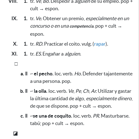
VIII.
1.
tr.
Ve
,
Bo.
Despedir a
alguien
de su empleo. pop +
cult → espon.
IX.
1.
tr.
Ve.
Obtener un premio,
especialmente en un
concurso o en una
. pop + cult →
competencia
espon.
X.
1.
tr.
RD.
Practicar el coito. vulg. (
rapar
).
XI.
1.
tr.
ES.
Engañar a
alguien
.
□
a. ǁ
~
el pecho.
loc. verb.
Ho.
Defender tajantemente
a una persona. pop.
b. ǁ
~
la olla.
loc. verb.
Ve
,
Pe
,
Ch
,
Ar.
Utilizar y gastar
la última cantidad de algo,
especialmente dinero
,
de que se dispone. pop + cult → espon.
c. ǁ
~
se una de coquito.
loc. verb.
PR.
Masturbarse.
tabú; pop + cult → espon.
◪