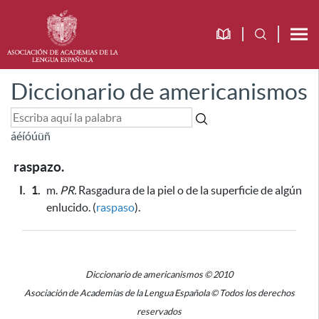
Diccionario de americanismos
á
é
í
ó
ú
ü
ñ
raspazo.
I.
1.
m.
PR.
Rasgadura de la piel o de la superficie de algún
enlucido. (
raspaso
).
Diccionario de americanismos © 2010
Asociación de Academias de la Lengua Española © Todos los derechos
reservados