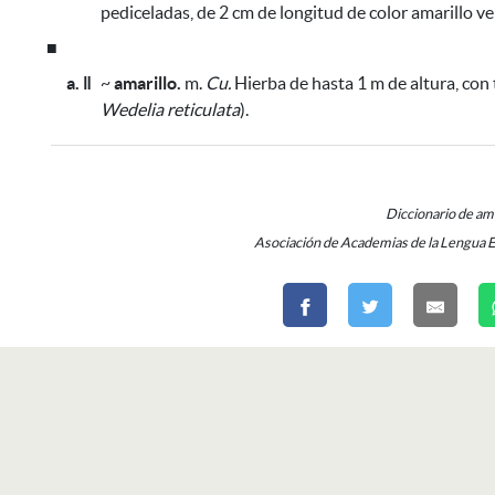
pediceladas, de 2 cm de longitud de color amarillo v
■
a. ǁ
~
amarillo.
m.
Cu.
Hierba de hasta 1 m de altura, con t
Wedelia reticulata
).
Diccionario de a
Asociación de Academias de la Lengua 