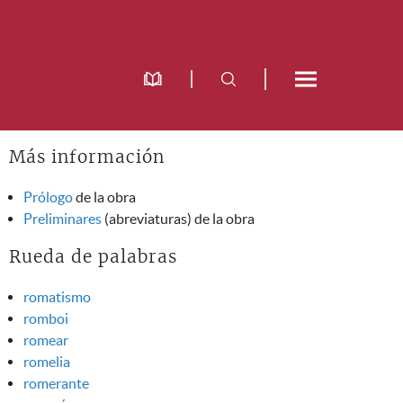
Más información
Prólogo
de la obra
Preliminares
(abreviaturas) de la obra
Rueda de palabras
romatismo
romboi
romear
romelia
romerante