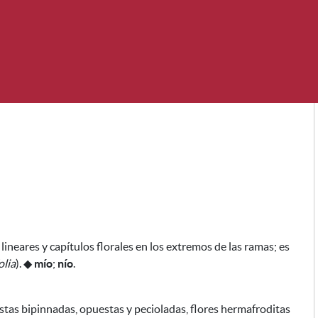
lineares y capítulos florales en los extremos de las ramas;
es
olia
).
◆
mío
;
nío
.
tas bipinnadas, opuestas y pecioladas, flores hermafroditas