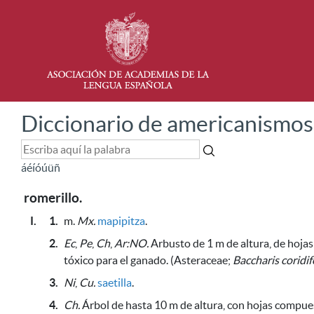
Diccionario de americanismos
á
é
í
ó
ú
ü
ñ
romerillo.
I.
1.
m.
Mx.
mapipitza
.
2.
Ec
,
Pe
,
Ch
,
Ar:NO.
Arbusto de 1 m de altura, de hojas 
tóxico para el ganado
. (Asteraceae;
Baccharis coridif
3.
Ni
,
Cu.
saetilla
.
4.
Ch.
Árbol de hasta 10 m de altura, con hojas compues