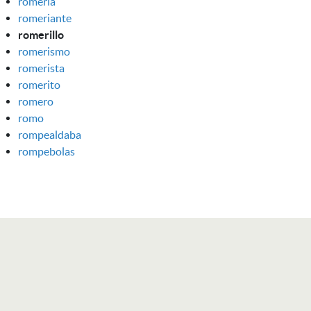
romería
romeriante
romerillo
romerismo
romerista
romerito
romero
romo
rompealdaba
rompebolas