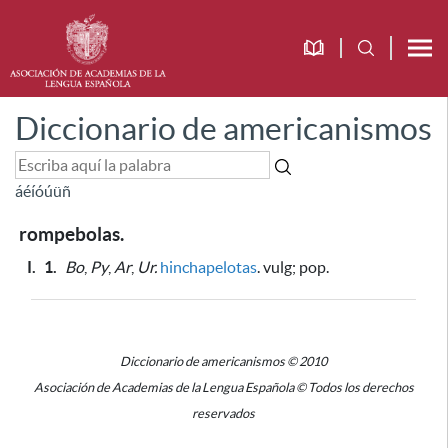
Diccionario de americanismos
á
é
í
ó
ú
ü
ñ
rompebolas.
I.
1.
Bo
,
Py
,
Ar
,
Ur.
hinchapelotas
. vulg; pop.
Diccionario de americanismos © 2010
Asociación de Academias de la Lengua Española © Todos los derechos
reservados