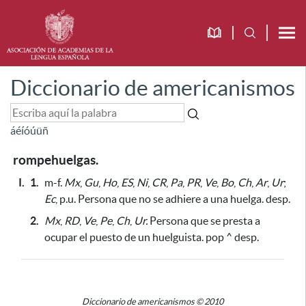
Diccionario de americanismos
á
é
í
ó
ú
ü
ñ
rompehuelgas.
I.
1.
m-f.
Mx
,
Gu
,
Ho
,
ES
,
Ni
,
CR
,
Pa
,
PR
,
Ve
,
Bo
,
Ch
,
Ar
,
Ur
;
Ec
, p.u. Persona que no se adhiere a una huelga. desp.
2.
Mx
,
RD
,
Ve
,
Pe
,
Ch
,
Ur.
Persona que se presta a
ocupar el puesto de un huelguista. pop ^ desp.
Diccionario de americanismos © 2010