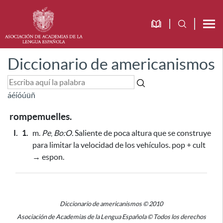
Diccionario de americanismos
á
é
í
ó
ú
ü
ñ
rompemuelles.
I.
1.
m.
Pe
,
Bo:O.
Saliente de poca altura
que se construye
para limitar la velocidad de los vehículos
. pop + cult
→ espon.
Diccionario de americanismos © 2010
Asociación de Academias de la Lengua Española © Todos los derechos