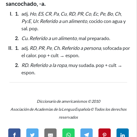
sancochado, -a.
I.
1.
adj.
Ho
,
ES
,
CR
,
Pa
,
Cu
,
RD
,
PR
,
Co
,
Ec
,
Pe
,
Bo
,
Ch
,
Py:E
,
Ur.
Referido a un alimento
, cocido con agua y
sal. pop.
2.
Cu.
Referido a un alimento
, mal preparado.
II.
1.
adj.
RD
,
PR
,
Pe
,
Ch.
Referido a persona
, sofocada
por
el calor
. pop + cult → espon.
2.
RD.
Referido a la ropa
, muy sudada. pop + cult →
espon.
Diccionario de americanismos © 2010
Asociación de Academias de la Lengua Española © Todos los derechos
reservados