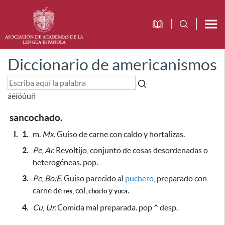
Diccionario de americanismos
á
é
í
ó
ú
ü
ñ
sancochado.
I.
1.
m.
Mx.
Guiso de carne con caldo y hortalizas.
2.
Pe
,
Ar.
Revoltijo, conjunto de cosas desordenadas o
heterogéneas. pop.
3.
Pe
,
Bo:E.
Guiso parecido al
puchero
,
preparado con
carne de
, col,
y
.
res
choclo
yuca
4.
Cu
,
Ur.
Comida mal preparada. pop ^ desp.