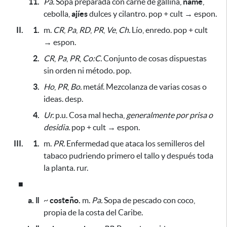
11.
Pa.
Sopa preparada con carne de gallina,
ñame
,
cebolla,
ajíes
dulces y cilantro. pop + cult → espon.
II.
1.
m.
CR
,
Pa
,
RD
,
PR
,
Ve
,
Ch.
Lío, enredo. pop + cult
→ espon.
2.
CR
,
Pa
,
PR
,
Co:C.
Conjunto de cosas dispuestas
sin orden ni método. pop.
3.
Ho
,
PR
,
Bo.
metáf. Mezcolanza de varias cosas o
ideas. desp.
4.
Ur.
p.u. Cosa mal hecha,
generalmente por prisa o
desidia
. pop + cult → espon.
III.
1.
m.
PR.
Enfermedad que ataca los semilleros del
tabaco pudriendo primero el tallo y después toda
la planta. rur.
■
a. ǁ
~
costeño.
m.
Pa.
Sopa de pescado con coco,
propia de la costa del Caribe
.