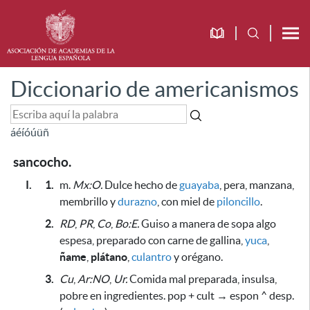
Diccionario de americanismos
á
é
í
ó
ú
ü
ñ
sancocho.
I.
1.
m.
Mx:O.
Dulce hecho de
guayaba
, pera, manzana,
membrillo y
durazno
, con miel de
piloncillo
.
2.
RD
,
PR
,
Co
,
Bo:E.
Guiso a manera de sopa algo
espesa, preparado con carne de gallina,
yuca
,
ñame
,
plátano
,
culantro
y orégano.
3.
Cu
,
Ar:NO
,
Ur.
Comida mal preparada, insulsa,
pobre en ingredientes. pop + cult → espon ^ desp.