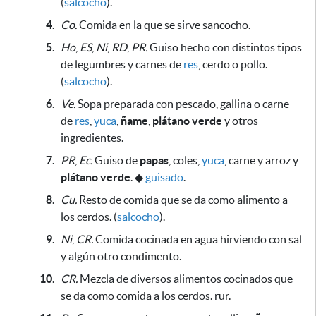
(
salcocho
).
4.
Co.
Comida en la que se sirve sancocho.
5.
Ho
,
ES
,
Ni
,
RD
,
PR.
Guiso hecho con distintos tipos
de legumbres y carnes de
res
, cerdo o pollo.
(
salcocho
).
6.
Ve.
Sopa preparada con pescado, gallina o carne
de
res
,
yuca
,
ñame
,
plátano verde
y otros
ingredientes.
7.
PR
,
Ec.
Guiso de
papas
, coles,
yuca
, carne y arroz y
plátano verde
.
◆
guisado
.
8.
Cu.
Resto de comida que se da como alimento a
los cerdos. (
salcocho
).
9.
Ni
,
CR.
Comida cocinada en agua hirviendo con sal
y algún otro condimento.
10.
CR.
Mezcla de diversos alimentos cocinados
que
se da como comida a los cerdos
. rur.