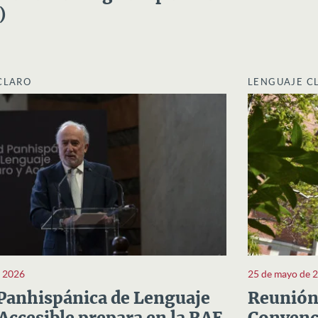
)
CLARO
LENGUAJE C
e 2026
25 de mayo de 
Panhispánica de Lenguaje
Reunión 