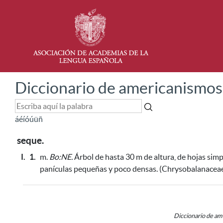
Diccionario de americanismos
á
é
í
ó
ú
ü
ñ
seque.
I.
1.
m.
Bo:NE.
Árbol de hasta 30 m de altura, de hojas simp
panículas pequeñas y poco densas. (Chrysobalanacea
Diccionario de a