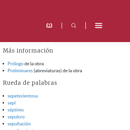
Más información
Prólogo
de la obra
Preliminares
(abreviaturas) de la obra
Rueda de palabras
sepetecientosa
sepí
séptimo
sepulcro
sepultación