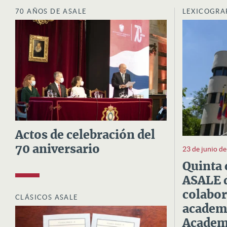
70 AÑOS DE ASALE
LEXICOGRA
Actos de celebración del
70 aniversario
23 de junio d
Quinta 
ASALE d
colabor
CLÁSICOS ASALE
academi
Academi