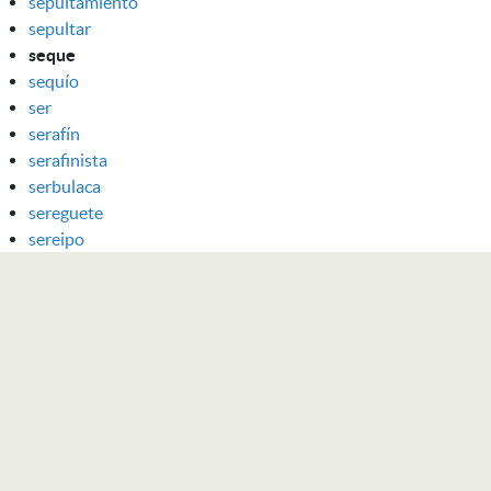
sepultamiento
sepultar
seque
sequío
ser
serafín
serafinista
serbulaca
sereguete
sereipo