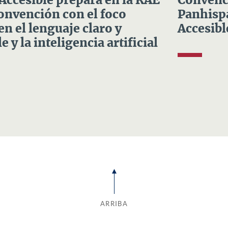
 Accesible prepara en la RAE
Convenci
Convención con el foco
Panhispá
en el lenguaje claro y
Accesibl
e y la inteligencia artificial
ARRIBA