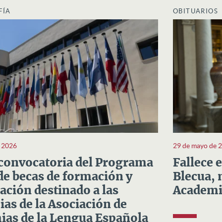
FÍA
OBITUARIOS
e 2026
29 de mayo de 
convocatoria del Programa
Fallece 
e becas de formación y
Blecua, 
ación destinado a las
Academi
as de la Asociación de
as de la Lengua Española