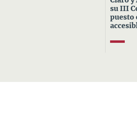
Claro y
su III 
puesto 
accesibl