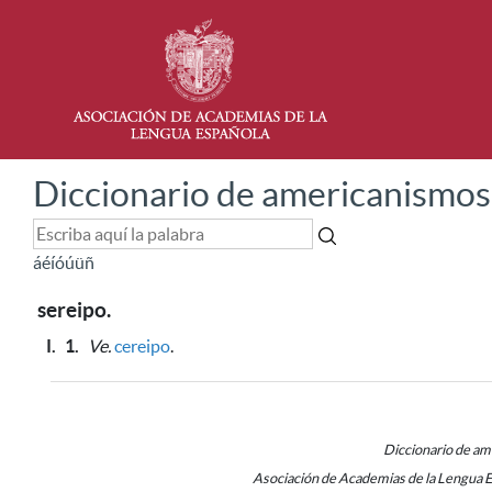
Diccionario de americanismos
á
é
í
ó
ú
ü
ñ
sereipo.
I.
1.
Ve.
cereipo
.
Diccionario de a
Asociación de Academias de la Lengua 