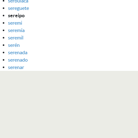
serbulaca
sereguete
sereipo
seremi
seremía
seremil
serén
serenada
serenado
serenar