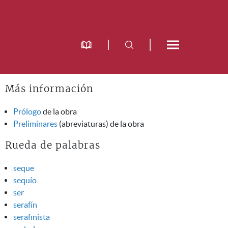
Más información
Prólogo
de la obra
Preliminares
(abreviaturas) de la obra
Rueda de palabras
seque
sequío
ser
serafín
serafinista