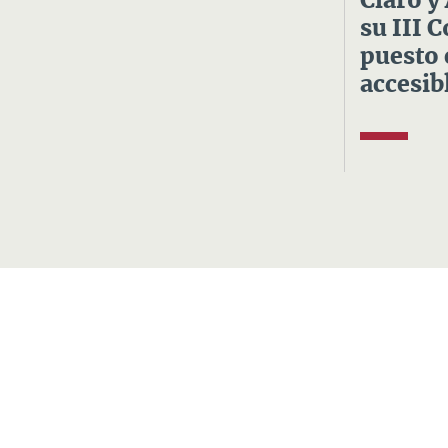
Claro y
su III 
puesto 
accesibl