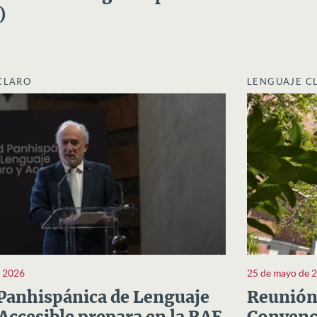
)
CLARO
LENGUAJE C
e 2026
25 de mayo de 
Panhispánica de Lenguaje
Reunión 