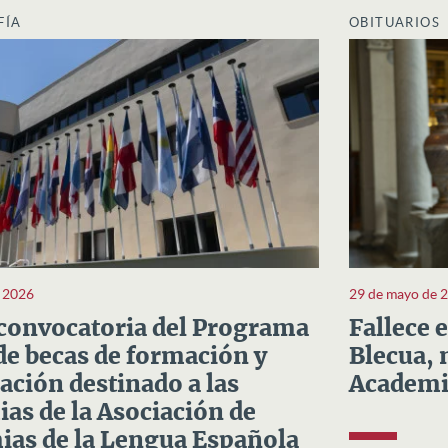
FÍA
OBITUARIOS
e 2026
29 de mayo de 
convocatoria del Programa
Fallece 
e becas de formación y
Blecua, 
ación destinado a las
Academi
as de la Asociación de
as de la Lengua Española