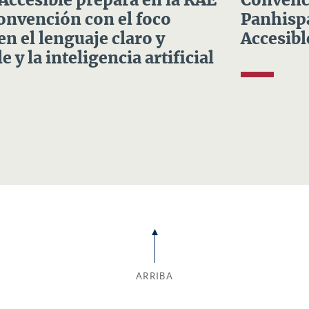
 Accesible prepara en la RAE
Convenci
Convención con el foco
Panhispá
en el lenguaje claro y
Accesibl
e y la inteligencia artificial
ARRIBA