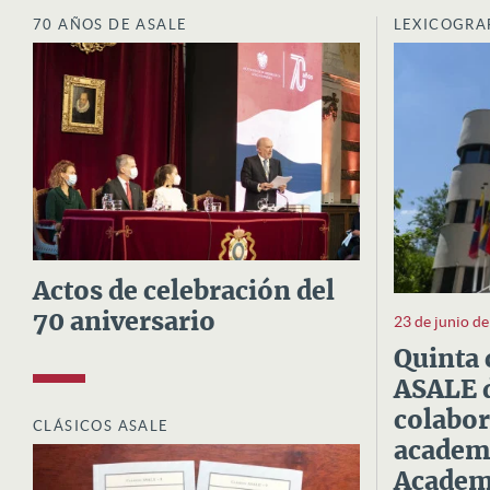
70 AÑOS DE ASALE
LEXICOGRA
Actos de celebración del
70 aniversario
23 de junio d
Quinta 
ASALE d
colabor
CLÁSICOS ASALE
academi
Academi