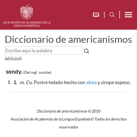
Diccionario de americanismos
á
é
í
ó
ú
ü
ñ
sondy.
(Del
ingl.
sundae
).
I.
1.
m.
Cu.
Postre helado hecho con
altea
y sirope espeso.
Diccionario de americanismos © 2010
Asociación de Academias de la Lengua Española © Todos los derechos
reservados