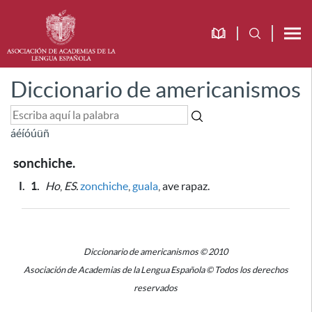
Diccionario de americanismos
á
é
í
ó
ú
ü
ñ
sonchiche.
I.
1.
Ho
,
ES.
zonchiche
,
guala
, ave rapaz.
Diccionario de americanismos © 2010
Asociación de Academias de la Lengua Española © Todos los derechos
reservados