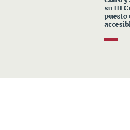
Claro y
su III 
puesto 
accesibl