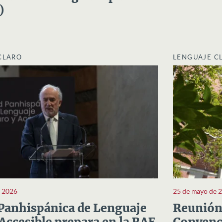
)
CLARO
LENGUAJE C
e 2026
25 de mayo de 
Panhispánica de Lenguaje
Reunión 