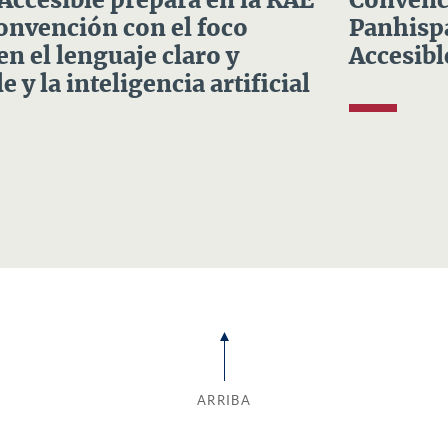
 Accesible prepara en la RAE
Convenci
Convención con el foco
Panhispá
en el lenguaje claro y
Accesibl
e y la inteligencia artificial
ARRIBA