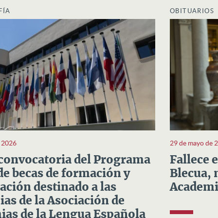
FÍA
OBITUARIOS
e 2026
29 de mayo de 
convocatoria del Programa
Fallece 
e becas de formación y
Blecua, 
ación destinado a las
Academi
as de la Asociación de
as de la Lengua Española