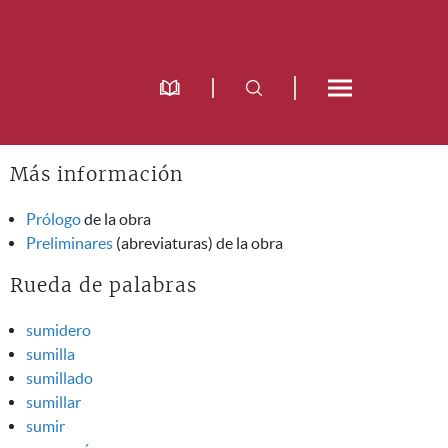
Más información
Prólogo
de la obra
Preliminares
(abreviaturas) de la obra
Rueda de palabras
sumidero
sumilla
sumillado
sumillar
sumir