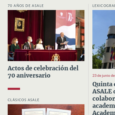
70 AÑOS DE ASALE
LEXICOGRA
Actos de celebración del
70 aniversario
23 de junio d
Quinta 
ASALE d
colabor
CLÁSICOS ASALE
academi
Academi