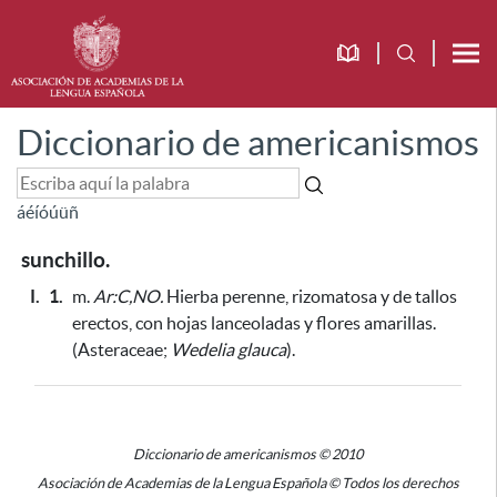
Diccionario de americanismos
á
é
í
ó
ú
ü
ñ
sunchillo.
I.
1.
m.
Ar:C,NO.
Hierba perenne, rizomatosa y de tallos
erectos, con hojas lanceoladas y flores amarillas.
(Asteraceae;
Wedelia glauca
).
Diccionario de americanismos © 2010
Asociación de Academias de la Lengua Española © Todos los derechos