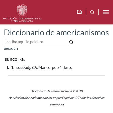
Diccionario de americanismos
á
é
í
ó
ú
ü
ñ
sunco, -a.
I.
1.
sust/adj.
Ch.
Manco. pop ^ desp.
Diccionario de americanismos © 2010
Asociación de Academias de la Lengua Española © Todos los derechos
reservados