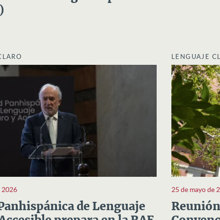
)
CLARO
LENGUAJE C
e 2026
25 de mayo de 
Panhispánica de Lenguaje
Reunión 