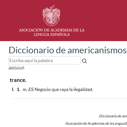
Diccionario de americanismos
á
é
í
ó
ú
ü
ñ
trance.
I.
1.
m.
ES.
Negocio que raya la ilegalidad.
Diccionario de a
Asociación de Academias de la Lengua 