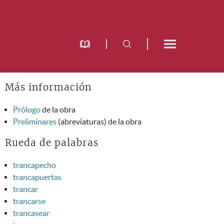
Más información
Prólogo
de la obra
Preliminares
(abreviaturas) de la obra
Rueda de palabras
trancapecho
trancapuertas
trancar
trancarse
trancasear