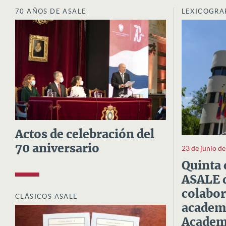
70 AÑOS DE ASALE
LEXICOGRA
Actos de celebración del
70 aniversario
23 de junio d
Quinta 
ASALE d
colabor
CLÁSICOS ASALE
academi
Academi