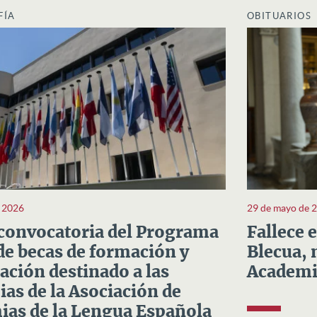
FÍA
OBITUARIOS
e 2026
29 de mayo de 
convocatoria del Programa
Fallece 
e becas de formación y
Blecua, 
ación destinado a las
Academi
as de la Asociación de
as de la Lengua Española