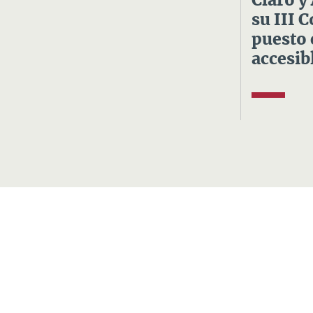
Claro y
su III 
puesto 
accesibl