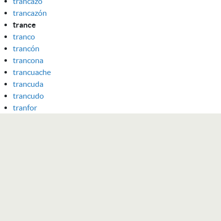
trancazo
trancazón
trance
tranco
trancón
trancona
trancuache
trancuda
trancudo
tranfor