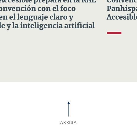
 Accesible prepara en la RAE
Convenci
Convención con el foco
Panhispá
en el lenguaje claro y
Accesibl
e y la inteligencia artificial
ARRIBA