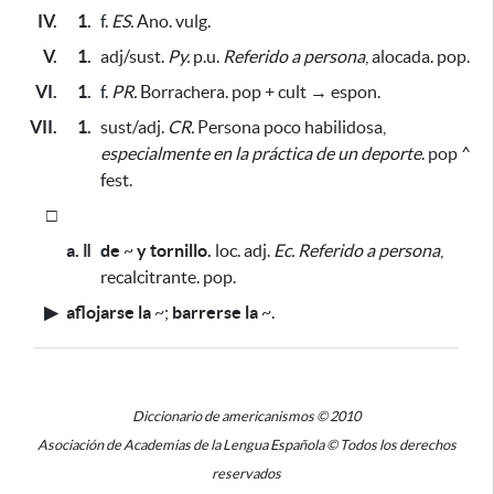
IV.
1.
f.
ES.
Ano. vulg.
V.
1.
adj/sust.
Py.
p.u.
Referido a persona
, alocada. pop.
VI.
1.
f.
PR.
Borrachera. pop + cult → espon.
VII.
1.
sust/adj.
CR.
Persona poco habilidosa,
especialmente en la práctica de un deporte
. pop ^
fest.
□
a. ǁ
de
~
y tornillo.
loc. adj.
Ec.
Referido a persona
,
recalcitrante. pop.
▶
aflojarse la
~
;
barrerse la
~
.
Diccionario de americanismos © 2010
Asociación de Academias de la Lengua Española © Todos los derechos
reservados