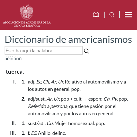
Diccionario de americanismos
á
é
í
ó
ú
ü
ñ
tuerca.
I.
1.
adj.
Ec
,
Ch
,
Ar
,
Ur.
Relativo al automovilismo y a
los autos en general. pop.
2.
adj/sust.
Ar
,
Ur
, pop + cult → espon;
Ch
,
Py
, pop.
Referido a persona
, que tiene pasión por el
automovilismo y por los autos en general.
II.
1.
sust/adj.
Cu.
Mujer homosexual. pop.
III.
1.
f.
ES.
Anillo. delinc.