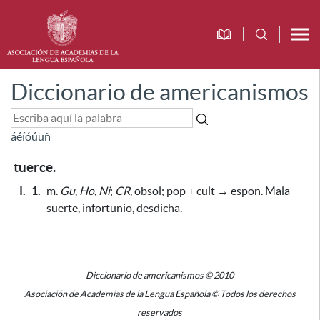
Diccionario de americanismos
á
é
í
ó
ú
ü
ñ
tuerce.
I.
1.
m.
Gu
,
Ho
,
Ni
;
CR
, obsol; pop + cult → espon. Mala
suerte, infortunio, desdicha.
Diccionario de americanismos © 2010
Asociación de Academias de la Lengua Española © Todos los derechos
reservados