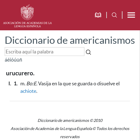
Diccionario de americanismos
á
é
í
ó
ú
ü
ñ
urucurero.
I.
1.
m.
Bo:E.
Vasija en la que se guarda o disuelve el
achiote
.
Diccionario de americanismos © 2010
Asociación de Academias de la Lengua Española © Todos los derechos
reservados