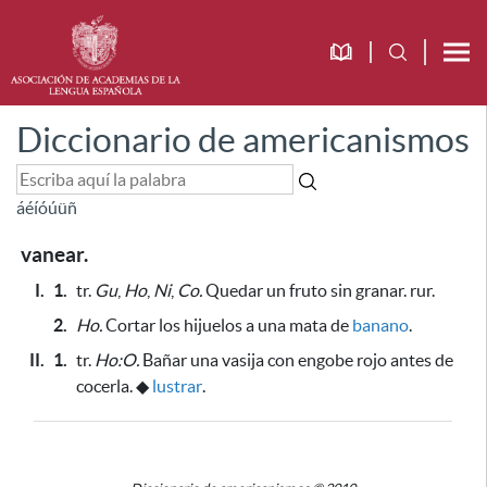
Diccionario de americanismos
á
é
í
ó
ú
ü
ñ
vanear.
I.
1.
tr.
Gu
,
Ho
,
Ni
,
Co.
Quedar un fruto sin granar. rur.
2.
Ho.
Cortar los hijuelos a una mata de
banano
.
II.
1.
tr.
Ho:O.
Bañar una vasija con engobe rojo antes de
cocerla.
◆
lustrar
.