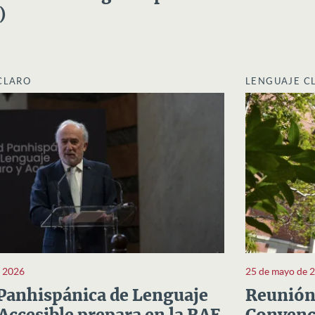
)
CLARO
LENGUAJE C
e 2026
25 de mayo de 
Panhispánica de Lenguaje
Reunión 