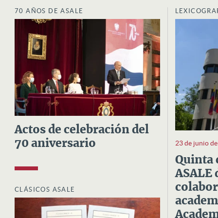
70 AÑOS DE ASALE
LEXICOGRA
Actos de celebración del
70 aniversario
23 de junio d
Quinta 
ASALE d
colabor
CLÁSICOS ASALE
academi
Academi