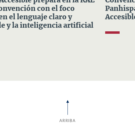
 Accesible prepara en la RAE
Convenci
Convención con el foco
Panhispá
en el lenguaje claro y
Accesibl
e y la inteligencia artificial
ARRIBA