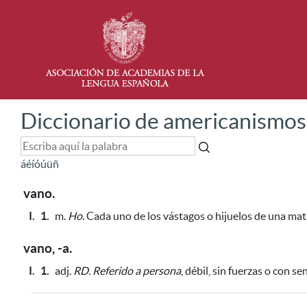
Diccionario de americanismos
á
é
í
ó
ú
ü
ñ
vano.
I.
1.
m.
Ho.
Cada uno de los vástagos o hijuelos de una ma
vano, -a.
I.
1.
adj.
RD.
Referido a persona
, débil, sin fuerzas o con s