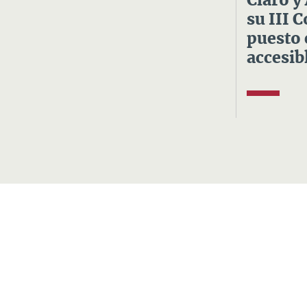
Claro y
su III 
puesto 
accesibl