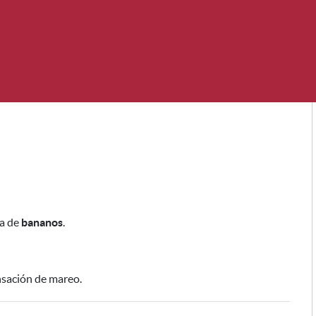
ta de
bananos
.
ensación de mareo.