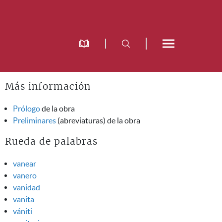
Más información
Prólogo
de la obra
Preliminares
(abreviaturas) de la obra
Rueda de palabras
vanear
vanero
vanidad
vanita
vániti