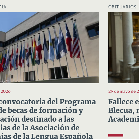
FÍA
OBITUARIOS
e 2026
29 de mayo de 
convocatoria del Programa
Fallece 
e becas de formación y
Blecua, 
ación destinado a las
Academi
as de la Asociación de
as de la Lengua Española