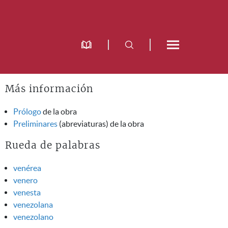
Más información
Prólogo
de la obra
Preliminares
(abreviaturas) de la obra
Rueda de palabras
venérea
venero
venesta
venezolana
venezolano