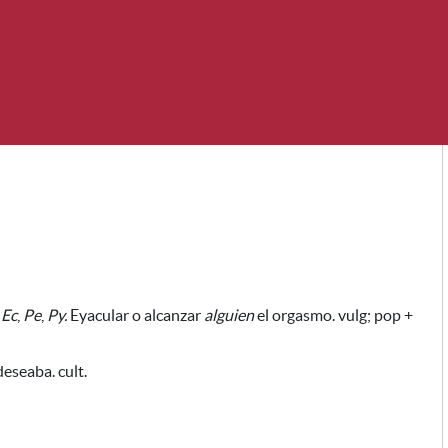
,
Ec
,
Pe
,
Py.
Eyacular o alcanzar
alguien
el orgasmo. vulg; pop +
eseaba. cult.