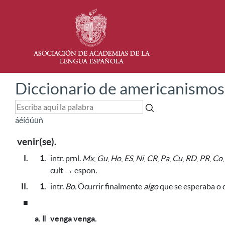
Diccionario de americanismos
á
é
í
ó
ú
ü
ñ
venir(se).
I.
1.
intr. prnl.
Mx
,
Gu
,
Ho
,
ES
,
Ni
,
CR
,
Pa
,
Cu
,
RD
,
PR
,
Co
cult → espon.
II.
1.
intr.
Bo.
Ocurrir finalmente
algo
que se esperaba o d
■
a. ǁ
venga venga.