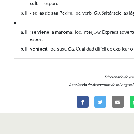
cult → espon.
s. ǁ
~
se las de san Pedro.
loc. verb.
Gu.
Saltársele las lá
■
a. ǁ
¡se viene la maroma!
loc. interj.
Ar.
Expresa adverte
espon.
b. ǁ
vení acá.
loc. sust.
Gu.
Cualidad difícil de explicar o
Diccionario de a
Asociación de Academias de la Lengua 