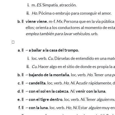
i.
m.
ES
. Simpatía, atracción.
ii.
Ho
. Pócima o embrujo
para conseguir el amor.
b. ǁ
viene viene.
m-f.
Mx.
Persona que en la vía públic
ellos; orienta a los conductores al momento de esta
emplea también para lavar vehículos
.
urb.
□
a. ǁ
~
a bailar a la casa del trompo.
i.
loc. verb.
Cu.
Dárselas de entendido en una mater
ii.
Cu.
Hacer algo en el sitio de donde es propia la 
b. ǁ
~
bajando de la montaña.
loc. verb.
Ho.
Tener
una p
c. ǁ
~
candelita.
loc. verb.
Ho
,
Ni.
Acudir rápidamente, d
d. ǁ
~
con el sol en la cabeza.
Ni.
venir con la luna
.
e. ǁ
~
con el tigre dentro.
loc. verb.
Ni.
Tener
alguien
mu
f. ǁ
~
con la luna.
loc. verb.
Ho
,
Ni.
Estar
alguien
muy en