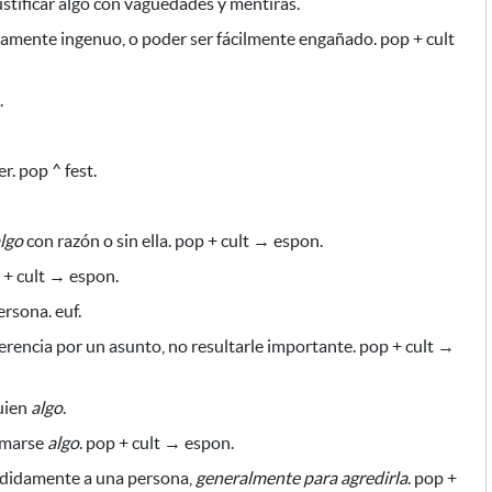
stificar algo con vaguedades y mentiras.
amente ingenuo, o poder ser fácilmente engañado. pop + cult
.
r. pop ^ fest.
lgo
con razón o sin ella. pop + cult → espon.
p + cult → espon.
ersona. euf.
erencia por un asunto, no resultarle importante. pop + cult →
uien
algo
.
marse
algo
. pop + cult → espon.
cididamente a una persona,
generalmente para
agredirla
. pop +