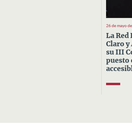
26 de mayo d
La Red 
Claro y
su III 
puesto 
accesibl