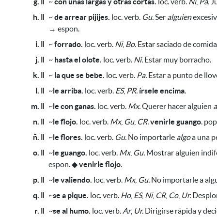
g. ǁ
~
con unas largas y otras cortas.
loc. verb.
Ni
,
Pa.
Ju
h. ǁ
~
de arrear pijijes.
loc. verb.
Gu.
Ser
alguien
excesiv
→ espon.
i. ǁ
~
forrado.
loc. verb.
Ni
,
Bo.
Estar saciado de comida
j. ǁ
~
hasta el olote.
loc. verb.
Ni.
Estar muy borracho.
k. ǁ
~
la que se bebe.
loc. verb.
Pa.
Estar a punto de llove
l. ǁ
~
le arriba.
loc. verb.
ES
,
PR.
írsele encima
.
m. ǁ
~
le con ganas.
loc. verb.
Mx.
Querer hacer alguien
a
n. ǁ
~
le flojo.
loc. verb.
Mx
,
Gu
,
CR.
venirle guango
. po
ñ. ǁ
~
le flores.
loc. verb.
Gu.
No importarle
algo
a una p
o. ǁ
~
le guango.
loc. verb.
Mx
,
Gu.
Mostrar alguien indif
espon.
◆
venirle flojo
.
p. ǁ
~
le valiendo.
loc. verb.
Mx
,
Gu.
No importarle a alg
q. ǁ
~
se a pique.
loc. verb.
Ho
,
ES
,
Ni
,
CR
,
Co
,
Ur.
Desplo
r. ǁ
~
se al humo.
loc. verb.
Ar
,
Ur.
Dirigirse rápida y de