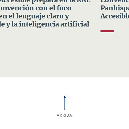
 Accesible prepara en la RAE
Convenci
Convención con el foco
Panhispá
en el lenguaje claro y
Accesibl
e y la inteligencia artificial
ARRIBA