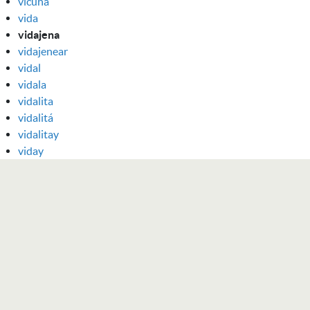
vicuña
vida
vidajena
vidajenear
vidal
vidala
vidalita
vidalitá
vidalitay
viday