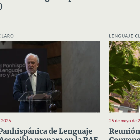
)
CLARO
LENGUAJE C
e 2026
25 de mayo de 
Panhispánica de Lenguaje
Reunión 