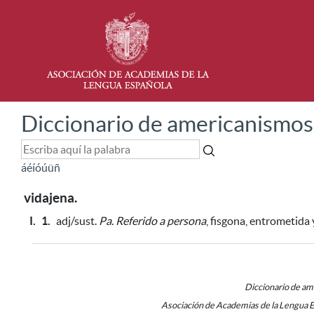
Diccionario de americanismos
á
é
í
ó
ú
ü
ñ
vidajena.
I.
1.
adj/sust.
Pa.
Referido a persona
, fisgona, entrometida
Diccionario de a
Asociación de Academias de la Lengua 