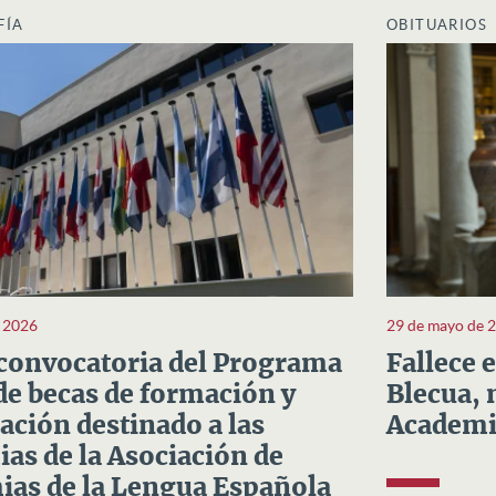
FÍA
OBITUARIOS
e 2026
29 de mayo de 
convocatoria del Programa
Fallece 
e becas de formación y
Blecua, 
ación destinado a las
Academi
as de la Asociación de
as de la Lengua Española