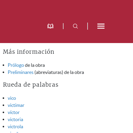
Más información
Prólogo
de la obra
Preliminares
(abreviaturas) de la obra
Rueda de palabras
vico
victimar
víctor
victoria
victrola