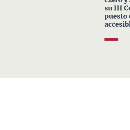
Claro y
su III 
puesto 
accesibl