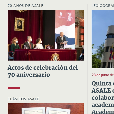
70 AÑOS DE ASALE
LEXICOGRA
Actos de celebración del
70 aniversario
23 de junio d
Quinta 
ASALE d
colabor
CLÁSICOS ASALE
academi
Academi