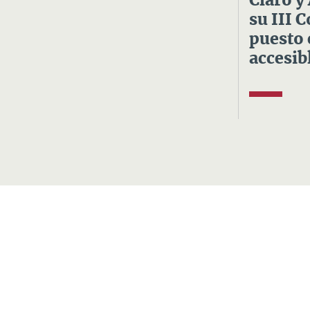
Claro y
su III 
puesto 
accesibl