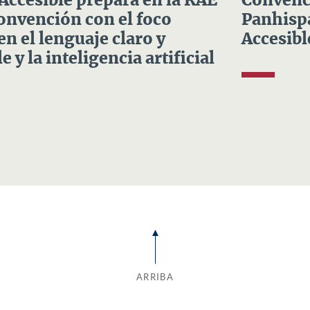
 Accesible prepara en la RAE
Convenci
Convención con el foco
Panhispá
en el lenguaje claro y
Accesibl
e y la inteligencia artificial
ARRIBA