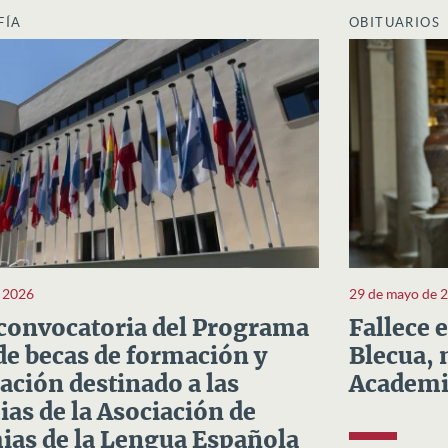
FÍA
OBITUARIOS
e 2026
29 de mayo de 
convocatoria del Programa
Fallece 
e becas de formación y
Blecua, 
ación destinado a las
Academi
as de la Asociación de
as de la Lengua Española