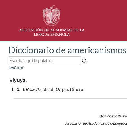
Diccionario de americanismos
á
é
í
ó
ú
ü
ñ
viyuya.
I.
1.
f.
Bo:S
,
Ar
, obsol;
Ur
, p.u. Dinero.
Diccionario de a
Asociación de Academias de la Lengua 