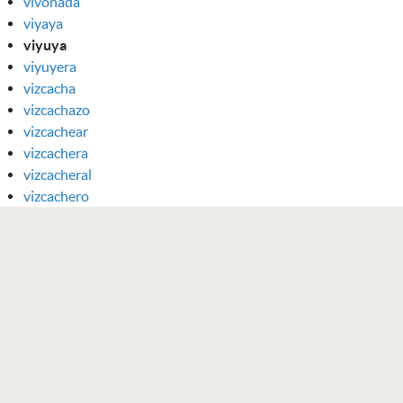
vivonada
viyaya
viyuya
viyuyera
vizcacha
vizcachazo
vizcachear
vizcachera
vizcacheral
vizcachero