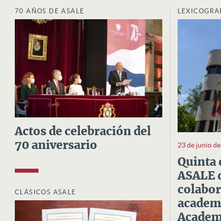
70 AÑOS DE ASALE
LEXICOGRA
Actos de celebración del
70 aniversario
23 de junio d
Quinta 
ASALE d
colabor
CLÁSICOS ASALE
academi
Academi