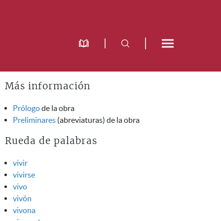
Más información
Prólogo
de la obra
Preliminares
(abreviaturas) de la obra
Rueda de palabras
vivir
vivirse
vivo
vivón
vivona