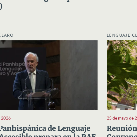
)
CLARO
LENGUAJE C
e 2026
25 de mayo de 
Panhispánica de Lenguaje
Reunión 