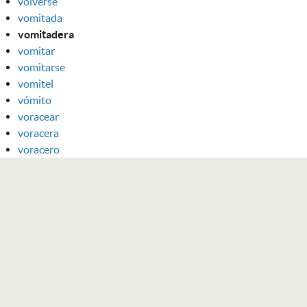
volverse
vomitada
vomitadera
vomitar
vomitarse
vomitel
vómito
voracear
voracera
voracero