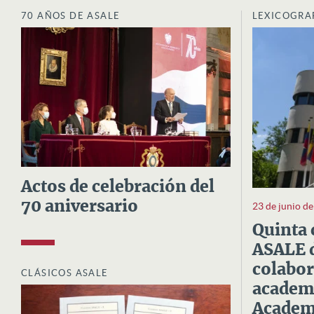
70 AÑOS DE ASALE
LEXICOGRA
Actos de celebración del
70 aniversario
23 de junio d
Quinta 
ASALE d
colabor
CLÁSICOS ASALE
academi
Academi