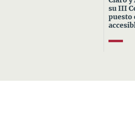
Claro y
su III 
puesto 
accesibl