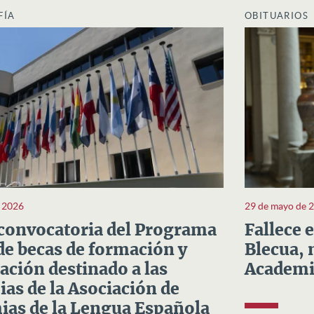
FÍA
OBITUARIOS
e 2026
29 de mayo de 
convocatoria del Programa
Fallece 
e becas de formación y
Blecua, 
ación destinado a las
Academi
as de la Asociación de
as de la Lengua Española