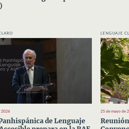
)
CLARO
LENGUAJE C
e 2026
25 de mayo de 
Panhispánica de Lenguaje
Reunión 