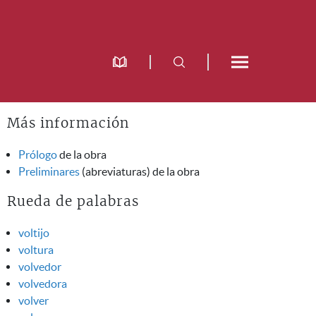
Más información
Prólogo
de la obra
Preliminares
(abreviaturas) de la obra
Rueda de palabras
voltijo
voltura
volvedor
volvedora
volver