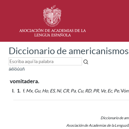
Diccionario de americanismos
á
é
í
ó
ú
ü
ñ
vomitadera.
I.
1.
f.
Mx
,
Gu
,
Ho
,
ES
,
Ni
,
CR
,
Pa
,
Cu
,
RD
,
PR
,
Ve
,
Ec
,
Pe.
Vómi
Diccionario de a
Asociación de Academias de la Lengua 