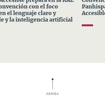
 Accesible prepara en la RAE
Convenci
Convención con el foco
Panhispá
en el lenguaje claro y
Accesibl
e y la inteligencia artificial
ARRIBA