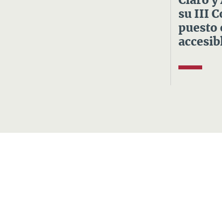
Claro y
su III 
puesto 
accesibl