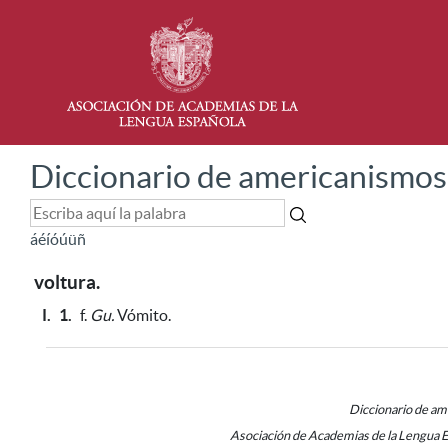
Diccionario de americanismos
á
é
í
ó
ú
ü
ñ
voltura.
I.
1.
f.
Gu.
Vómito.
Diccionario de a
Asociación de Academias de la Lengua 