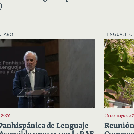
)
CLARO
LENGUAJE C
e 2026
25 de mayo de 
Panhispánica de Lenguaje
Reunión 