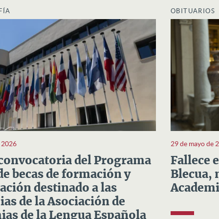
FÍA
OBITUARIOS
e 2026
29 de mayo de 
convocatoria del Programa
Fallece 
e becas de formación y
Blecua, 
ación destinado a las
Academi
as de la Asociación de
as de la Lengua Española