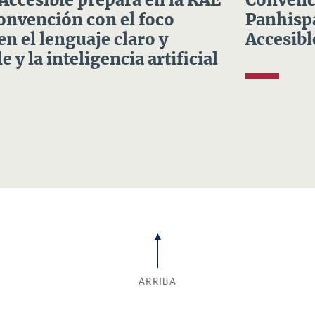
 Accesible prepara en la RAE
Convenci
Convención con el foco
Panhispá
en el lenguaje claro y
Accesibl
e y la inteligencia artificial
ARRIBA