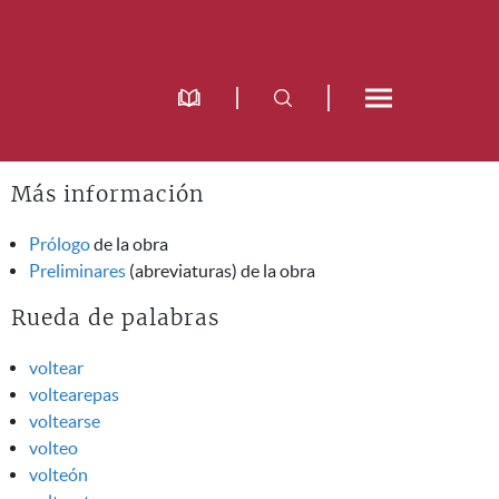
Más información
Prólogo
de la obra
Preliminares
(abreviaturas) de la obra
Rueda de palabras
voltear
voltearepas
voltearse
volteo
volteón