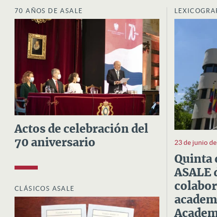
70 AÑOS DE ASALE
LEXICOGRA
Actos de celebración del
70 aniversario
23 de junio d
Quinta 
ASALE d
colabor
CLÁSICOS ASALE
academi
Academi