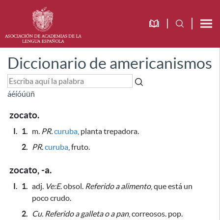
Diccionario de americanismos
á
é
í
ó
ú
ü
ñ
zocato.
I.
1.
m.
PR.
curuba
, planta trepadora.
2.
PR.
curuba
, fruto.
zocato, -a.
I.
1.
adj.
Ve:E
. obsol.
Referido a alimento
, que está un
poco crudo.
2.
Cu.
Referido a galleta o a pan
, correosos. pop.