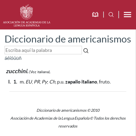
Diccionario de americanismos
á
é
í
ó
ú
ü
ñ
zucchini.
(Voz
italiana).
I.
1.
m.
EU
,
PR
,
Py
;
Ch
, p.u.
zapallo italiano
, fruto.
Diccionario de americanismos © 2010
Asociación de Academias de la Lengua Española © Todos los derechos
reservados