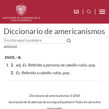
Diccionario de americanismos
á
é
í
ó
ú
ü
ñ
zuco, -a.
I.
1.
adj.
Ec.
Referido a persona
, de cabello rubio. pop.
2.
Ec.
Referido a cabello
, rubio. pop.
Diccionario de americanismos © 2010
Asociación de Academias de la Lengua Española © Todos los derechos
reservados