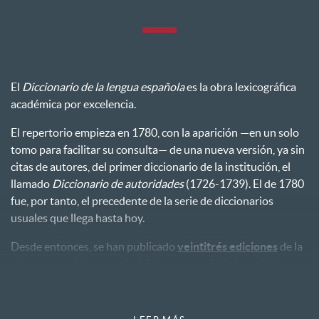
El
Diccionario de la lengua española
es la obra lexicográfica
académica por excelencia.
El repertorio empieza en 1780, con la aparición —en un solo
tomo para facilitar su consulta— de una nueva versión, ya sin
citas de autores, del primer diccionario de la institución, el
llamado
Diccionario de autoridades
(1726-1739). El de 1780
fue, por tanto, el precedente de la serie de diccionarios
usuales que llega hasta hoy.
Desde entonces, se han publicado
veintitrés ediciones
de la
obra, convertida, a través del tiempo, en el diccionario de
referencia y consulta del español de todo el mundo. La más
reciente, la 23.ª, ha salido de imprenta en octubre de 2014.