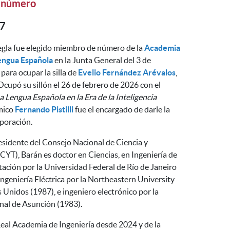
 número
57
gla fue elegido miembro de número de la
Academia
engua Española
en la Junta General del 3 de
para ocupar la silla de
Evelio Fernández Arévalos
,
Ocupó su sillón el 26 de febrero de 2026 con el
a Lengua Española en la Era de la Inteligencia
mico
Fernando Pistilli
fue el encargado de darle la
rporación.
esidente del Consejo Nacional de Ciencia y
T), Barán es doctor en Ciencias, en Ingeniería de
ción por la Universidad Federal de Río de Janeiro
Ingeniería Eléctrica por la Northeastern University
 Unidos (1987), e ingeniero electrónico por la
nal de Asunción (1983).
eal Academia de Ingeniería desde 2024 y de la