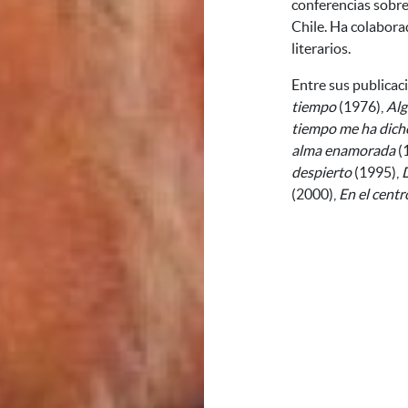
conferencias sobre
Chile. Ha colabora
literarios.
Entre sus publicac
tiempo
(1976),
Alg
tiempo me ha dich
alma enamorada
(
despierto
(1995),
(2000),
En el cent