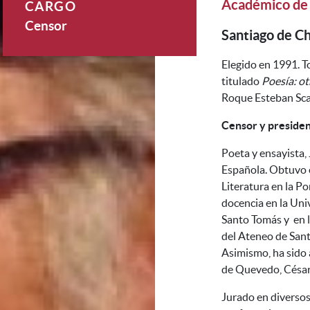
Académico de
CARGO
Censor
Santiago de Ch
Elegido en 1991. T
titulado
Poesía: ot
Roque Esteban Sca
Censor y presiden
Poeta y ensayista
Española. Obtuvo e
Literatura en la Po
docencia en la Uni
Santo Tomás y en l
del Ateneo de Santi
Asimismo, ha sido 
de Quevedo, César 
Jurado en diversos