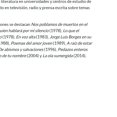
 literatura en universidades y centros de estudio de
do en televisión, radio y prensa escrita sobre temas
iones se destacan
Nos poblamos de muertos en el
uien hablará por mi silencio
(1978),
Lo que el
o
(1978),
En voz alta
(1983),
Jorge Luis Borges en su
1988),
Poemas del amor joven
(1989),
A raíz de estar
De abismos y salvaciones
(1996),
Pedazos enteros
ro de tu nombre
(2004) y
La ola sumergida
(2014).