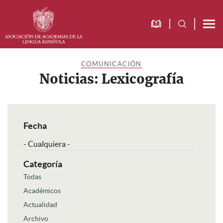
Saltar
Saltar
Saltar
a
al
al
la
contenido
pie
navegación
principal
de
principal
página
COMUNICACIÓN
Noticias: Lexicografía
Fecha
Categoría
Todas
Académicos
Actualidad
Archivo