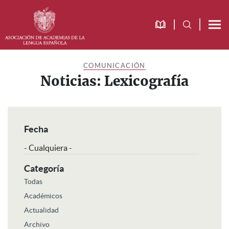
Saltar
Saltar
Saltar
a
al
al
la
contenido
pie
navegación
principal
de
principal
página
COMUNICACIÓN
Noticias: Lexicografía
Fecha
Categoría
Todas
Académicos
Actualidad
Archivo