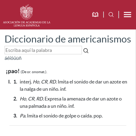
Diccionario de americanismos
á
é
í
ó
ú
ü
ñ
¡pao!
(De or. onomat.).
I.
1.
interj.
Ho
,
CR
,
RD.
Imita el sonido de dar un azote en
la nalga de un niño. inf.
2.
Ho
,
CR
,
RD.
Expresa la amenaza de dar un azote o
una palmada a un niño. inf.
3.
Pa.
Imita el sonido de golpe o caída. pop.