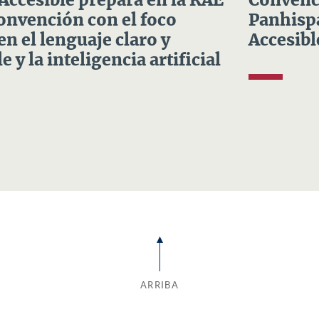
 Accesible prepara en la RAE
Convenci
Convención con el foco
Panhispá
en el lenguaje claro y
Accesibl
e y la inteligencia artificial
ARRIBA