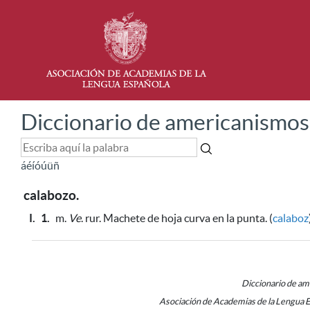
Diccionario de americanismos
á
é
í
ó
ú
ü
ñ
calabozo.
I.
1.
m.
Ve
. rur. Machete de hoja curva en la punta. (
calaboz
Diccionario de a
Asociación de Academias de la Lengua 