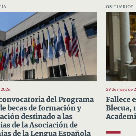
FÍA
OBITUARIOS
e 2026
29 de mayo de 
convocatoria del Programa
Fallece 
e becas de formación y
Blecua, 
ación destinado a las
Academi
as de la Asociación de
as de la Lengua Española