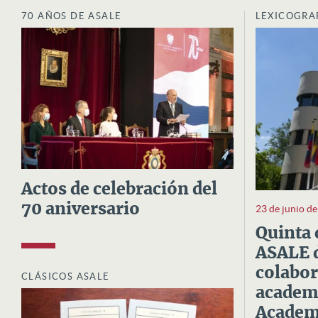
70 AÑOS DE ASALE
LEXICOGRA
Actos de celebración del
70 aniversario
23 de junio d
Quinta 
ASALE d
colabor
CLÁSICOS ASALE
academi
Academi