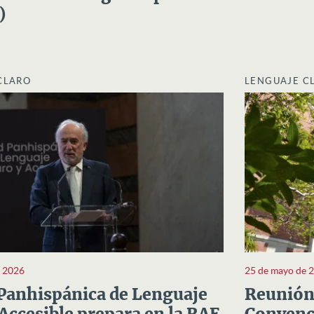
)
CLARO
LENGUAJE C
e 2026
25 de mayo de 
Panhispánica de Lenguaje
Reunión 