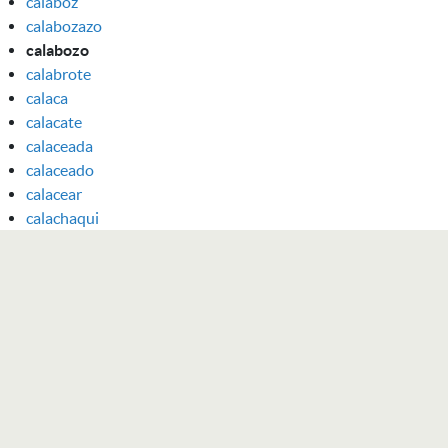
calaboz
calabozazo
calabozo
calabrote
calaca
calacate
calaceada
calaceado
calacear
calachaqui