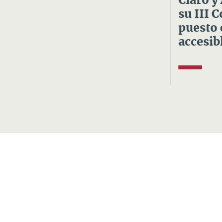
Claro y
su III 
puesto 
accesibl