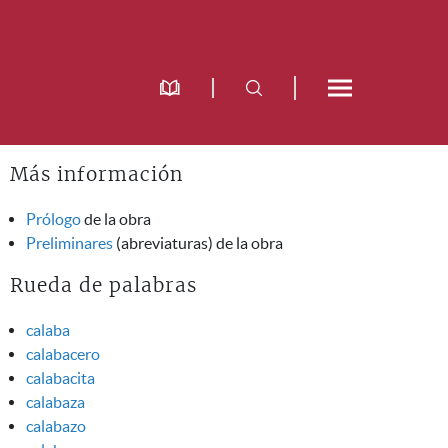
Más información
Prólogo
de la obra
Preliminares
(abreviaturas) de la obra
Rueda de palabras
calaba
calabacero
calabacita
calabaza
calabazo