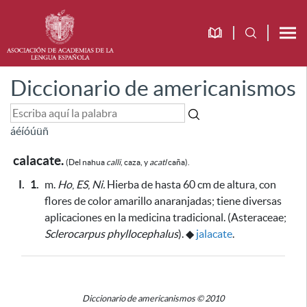
Diccionario de americanismos
á
é
í
ó
ú
ü
ñ
calacate.
(Del nahua
calli
, caza, y
acatl
caña).
I.
1.
m.
Ho
,
ES
,
Ni.
Hierba de hasta 60 cm de altura, con
flores de color amarillo anaranjadas;
tiene diversas
aplicaciones en la medicina tradicional
. (Asteraceae;
Sclerocarpus phyllocephalus
).
◆
jalacate
.
Diccionario de americanismos © 2010