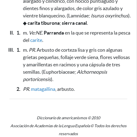
alargado y cilíndrico, con hocico puntiagudo y
dientes finos y alargados, de color gris azulado y
vientre blanquecino. (Lamnidae;
Isurus oxyrinchus
).
◆
carita tiburona
;
sierra canal
.
II.
1.
m.
Ve:NE.
Parranda
en la que se representa la pesca
del
carite
.
III.
1.
m.
PR.
Arbusto de corteza lisa y gris con algunas
grietas pequeñas, follaje verde siena, flores vellosas
y amarillentas en racimos y una cápsula de tres
semillas. (Euphorbiaceae;
Alchorneopsis
portoricensis
).
2.
PR.
matagallina
, arbusto.
Diccionario de americanismos © 2010
Asociación de Academias de la Lengua Española © Todos los derechos
reservados