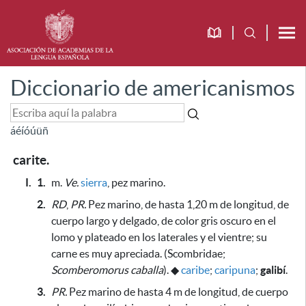
Diccionario de americanismos
á
é
í
ó
ú
ü
ñ
carite.
I.
1.
m.
Ve.
sierra
, pez marino.
2.
RD
,
PR.
Pez marino, de hasta 1,20 m de longitud, de
cuerpo largo y delgado, de color gris oscuro en el
lomo y plateado en los laterales y el vientre;
su
carne
es muy apreciada
. (Scombridae;
Scomberomorus caballa
).
◆
caribe
;
caripuna
;
galibí
.
3.
PR.
Pez marino de hasta 4 m de longitud, de cuerpo