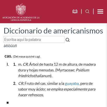
Diccionario de americanismos
á
é
í
ó
ú
ü
ñ
cas.
(Del maya quiché
cag
).
I.
1.
m.
CR.
Árbol de hasta 12 m de altura, de madera
dura y hojas menudas. (Myrtaceae;
Psidium
friedrichsthalianum
).
2.
CR.
Fruto del cas, similar a la
guayaba
, pero de
sabor muy ácido;
se emplea especialmente para
hacer refrescos
.
■