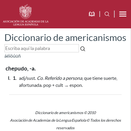
Diccionario de americanismos
á
é
í
ó
ú
ü
ñ
chepudo, -a.
I.
1.
adj/sust.
Co.
Referido a persona
, que tiene suerte,
afortunada. pop + cult → espon.
Diccionario de americanismos © 2010
Asociación de Academias de la Lengua Española © Todos los derechos
reservados