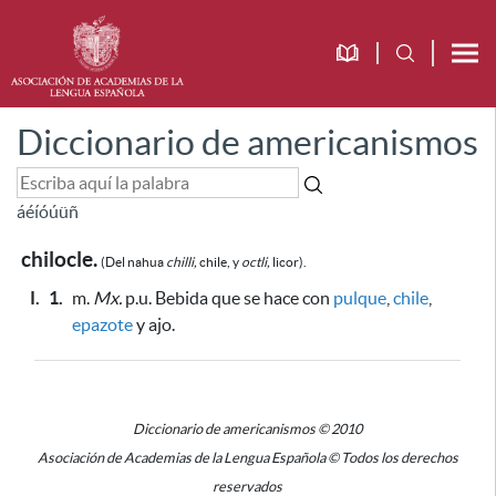
Diccionario de americanismos
á
é
í
ó
ú
ü
ñ
chilocle.
(Del nahua
chilli,
chile, y
octli,
licor).
I.
1.
m.
Mx.
p.u. Bebida que se hace con
pulque
,
chile
,
epazote
y ajo.
Diccionario de americanismos © 2010
Asociación de Academias de la Lengua Española © Todos los derechos
reservados