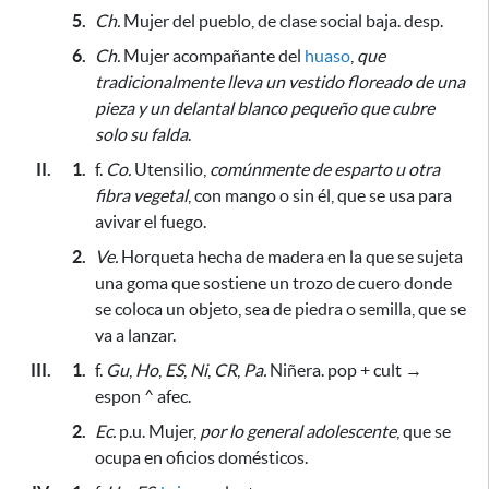
5.
Ch.
Mujer del pueblo, de clase social baja. desp.
6.
Ch.
Mujer acompañante del
huaso
,
que
tradicionalmente lleva un vestido floreado de una
pieza y un delantal blanco pequeño que cubre
solo su falda
.
II.
1.
f.
Co.
Utensilio,
comúnmente de esparto u otra
fibra vegetal
, con mango o sin él,
que se usa para
avivar el fuego
.
2.
Ve.
Horqueta hecha de madera en la que se sujeta
una goma que sostiene un trozo de cuero donde
se coloca un objeto, sea de piedra o semilla, que se
va a lanzar.
III.
1.
f.
Gu
,
Ho
,
ES
,
Ni
,
CR
,
Pa.
Niñera. pop + cult →
espon ^ afec.
2.
Ec.
p.u. Mujer,
por lo general adolescente
, que se
ocupa en oficios domésticos.