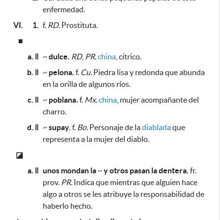
enfermedad.
VI.
1.
f.
RD.
Prostituta.
■
a. ǁ
~
dulce.
RD
,
PR.
china
, cítrico.
b. ǁ
~
pelona.
f.
Cu.
Piedra lisa y redonda que abunda
en la orilla de algunos ríos.
c. ǁ
~
poblana.
f.
Mx.
china
, mujer acompañante del
charro.
d. ǁ
~
supay.
f.
Bo.
Personaje de la
diablada
que
representa a la mujer del diablo.
◪
a. ǁ
unos mondan la
~
y otros pasan la dentera.
fr.
prov.
PR.
Indica que mientras que alguien hace
algo a otros se les atribuye la responsabilidad de
haberlo hecho.