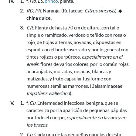
IV.
1.
f.
Ho
,
ES.
brinco
, planta.
2.
RD
,
PR.
Naranja. (Rutaceae;
Citrus sinensis
).
◆
china dulce
.
3.
CR.
Planta de hasta 70 cm de altura, con tallo
simple o ramificado, verdoso o teñido con rosa o
rojo, de hojas alternas, aovadas, dispuestas en
espiral, con el borde aserrado y por lo general con
tintes rojizos o purpúreos,
especialmente en el
envés
, flores de varios colores, por lo común rojas,
anaranjadas, moradas, rosadas, blancas y
matizadas, y fruto capsular fusiforme con
numerosas semillas marrones. (Balsaminaceae;
Impatiens walleriana
).
V.
1.
f.
Cu.
Enfermedad infecciosa, benigna, que se
caracteriza por la aparición de pequeñas pápulas
por todo el cuerpo,
especialmente en la cara y en
los brazos
.
2.
Cu.
Cada una de las pequeñas pápulas de esta