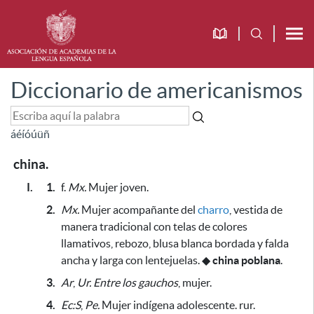
Diccionario de americanismos
á
é
í
ó
ú
ü
ñ
china.
I.
1.
f.
Mx.
Mujer joven.
2.
Mx.
Mujer acompañante del
charro
,
vestida de
manera tradicional con telas de colores
llamativos, rebozo, blusa blanca bordada y falda
ancha y larga con lentejuelas
.
◆
china poblana
.
3.
Ar
,
Ur.
Entre los gauchos
, mujer.
4.
Ec:S
,
Pe.
Mujer indígena adolescente. rur.