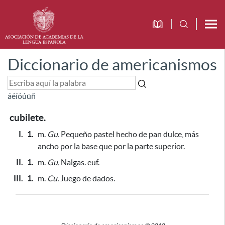
Diccionario de americanismos
á
é
í
ó
ú
ü
ñ
cubilete.
I.
1.
m.
Gu.
Pequeño pastel hecho de pan dulce, más
ancho por la base que por la parte superior.
II.
1.
m.
Gu.
Nalgas. euf.
III.
1.
m.
Cu.
Juego de dados.